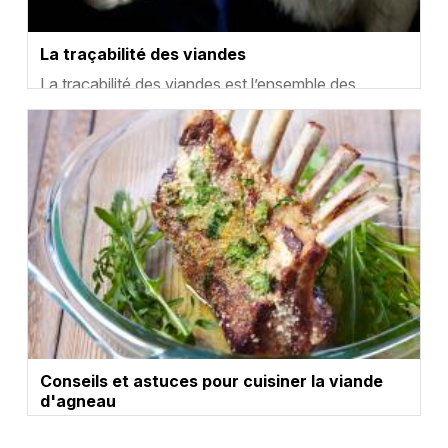
La traçabilité des viandes
Résumé
La traçabilité des viandes est l’ensemble des
moyens utilisés pour suivre chaque étape de la
Vignette
production et de la commercialisation, afin de s’a…
Conseils et astuces pour cuisiner la viande
d'agneau
Résumé
La viande d’agneau est une viande tendre et