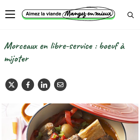
Aller au contenu principal
Morceaux en libre-service : boeuf à
Fil d'Ariane
mijoter