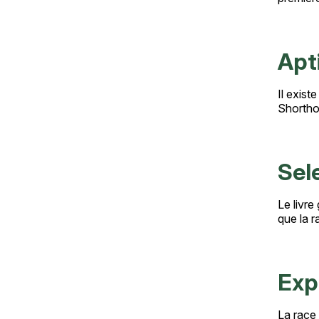
Apti
Il exist
Shorthor
Sele
Le livre
que la r
Exp
La race 