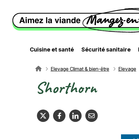
Aller au contenu principal
Cuisine et santé
Sécurité sanitaire
Elevage Climat & bien-être
Elevage
Fil d'Ariane
Shorthorn