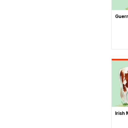
Guer
Vignet
Irish 