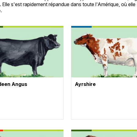
Elle s'est rapidement répandue dans toute l'Amérique, où elle ét
.
te
Vignette
deen Angus
Ayrshire
te
Vignette