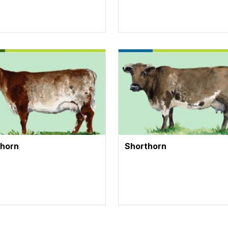
te
Vignette
thorn
Shorthorn