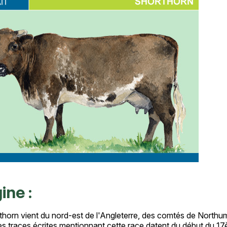
ine :
thorn vient du nord-est de l'Angleterre, des comtés de Northum
s traces écrites mentionnant cette race datent du début du 17è