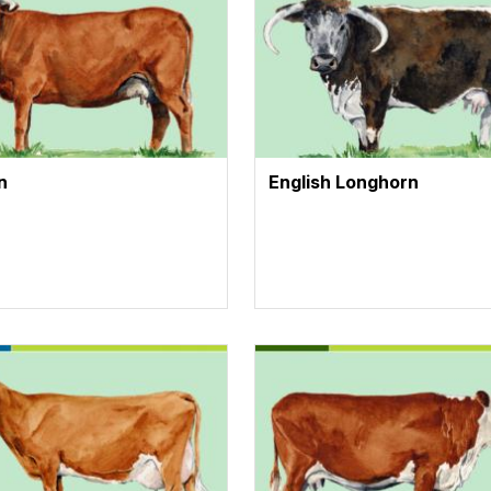
n
English Longhorn
te
Vignette