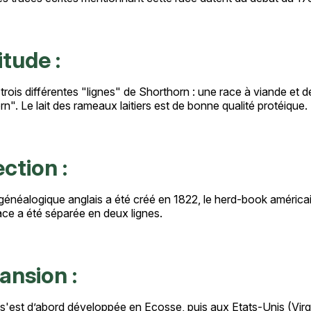
tude :
e trois différentes "lignes" de Shorthorn : une race à viande et d
n". Le lait des rameaux laitiers est de bonne qualité protéique.
ction :
 généalogique anglais a été créé en 1822, le herd-book américai
ace a été séparée en deux lignes.
ansion :
s'est d’abord développée en Ecosse, puis aux Etats-Unis (Virgin