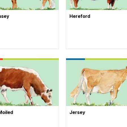
nsey
Hereford
te
Vignette
Moiled
Jersey