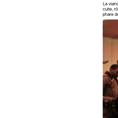
La viand
cuite, r
phare de