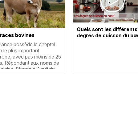
Quels sont les différents
 races bovines
degrés de cuisson du bœ
umé
rance possède le cheptel
n le plus important
rope, avec pas moins de 25
s. Répondant aux noms de
olaise, Blonde d'Aquitain…