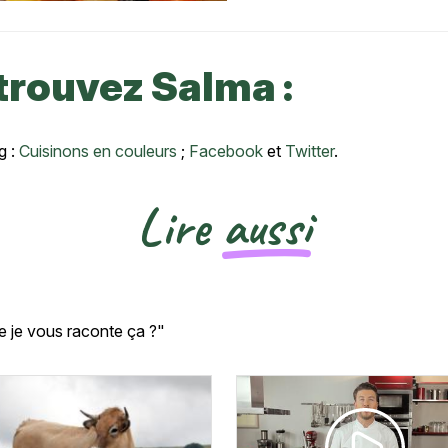
trouvez Salma :
g :
Cuisinons en couleurs
;
Facebook
et
Twitter
.
Lire
aussi
e je vous raconte ça ?"
tte