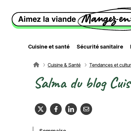
Aller au contenu principal
Cuisine et santé
Sécurité sanitaire
Cuisine & Santé
Tendances et cultu
Fil d'Ariane
Salma du blog Cuis
Sommaire