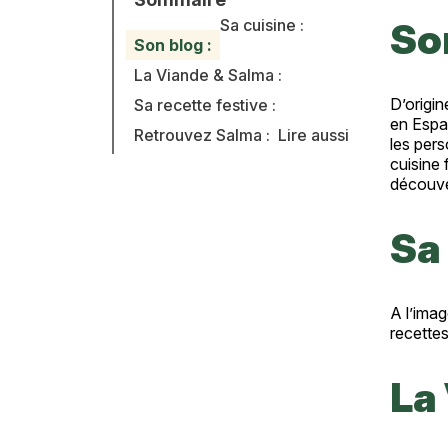
Sa cuisine :
Son
Texte
Son blog :
La Viande & Salma :
D’origin
Sa recette festive :
en Espa
Retrouvez Salma :
Lire aussi
les pers
cuisine 
découve
Sa 
A l’imag
recettes
La