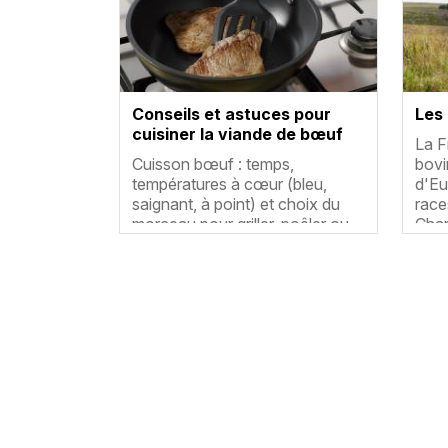
Conseils et astuces pour
Les
cuisiner la viande de bœuf
Rés
La F
Résumé
Cuisson bœuf : temps,
bovi
températures à cœur (bleu,
d'Eu
saignant, à point) et choix du
race
morceau pour griller, poêler ou…
Char