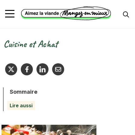
Aller au contenu principal
Cuisine et Achat
Fil d'Ariane
Sommaire
Lire aussi