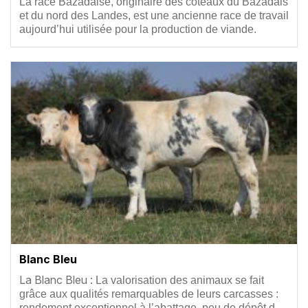
Résumé
La race Bazadaise, originaire des coteaux du Bazadais
et du nord des Landes, est une ancienne race de travail
aujourd’hui utilisée pour la production de viande.
Vignette
Blanc Bleu
Résumé
La Blanc Bleu :
La valorisation des animaux se fait
grâce aux qualités remarquables de leurs carcasses :
rendement exceptionnel à l’abattage, peu de dépôt d…