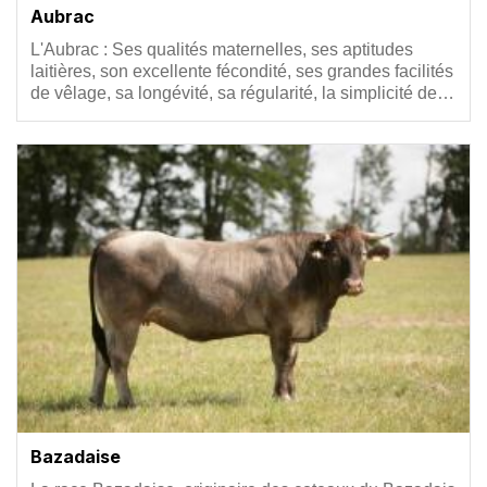
Aubrac
Résumé
L'Aubrac : Ses qualités maternelles, ses aptitudes
laitières, son excellente fécondité, ses grandes facilités
de vêlage, sa longévité, sa régularité, la simplicité de…
Vignette
Bazadaise