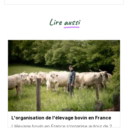
Lire
aussi
Vignette
L'organisation de l'élevage bovin en France
Résumé
L’élevage bovin en France s’organise autour de 2