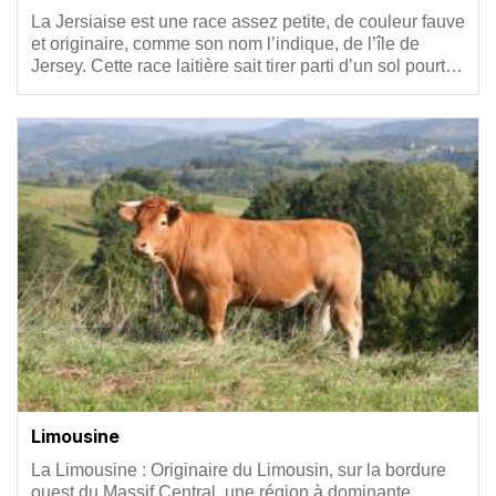
Résumé
La Jersiaise est une race assez petite, de couleur fauve
et originaire, comme son nom l’indique, de l’île de
Jersey. Cette race laitière sait tirer parti d’un sol pourt…
Vignette
Limousine
Résumé
La Limousine : Originaire du Limousin, sur la bordure
ouest du Massif Central, une région à dominante