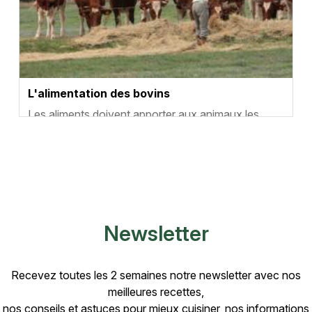
L'alimentation des bovins
Résumé
Les aliments doivent apporter aux animaux les
composants utiles à leurs fonctions vitales et leur
croissance ; ce sont les nutriments : l’eau, les glu…
Newsletter
Recevez toutes les 2 semaines notre newsletter avec nos
meilleures recettes,
nos conseils et astuces pour mieux cuisiner, nos informations