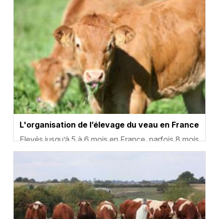
L'organisation de l’élevage du veau en France
Résumé
Elevés jusqu’à 5 à 6 mois en France, parfois 8 mois
dans d’autres pays européens, le veau de
Vignette
boucherie est issu des élevages laitiers dans la m…